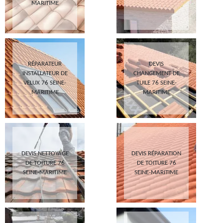
MARITIME
RÉPARATEUR
DEVIS
INSTALLATEUR DE
CHANGEMENT DE
VELUX 76 SEINE-
TUILE 76 SEINE-
MARITIME
MARITIME
DEVIS NETTOYAGE
DEVIS RÉPARATION
DE TOITURE 76
DE TOITURE 76
SEINE-MARITIME
SEINE-MARITIME