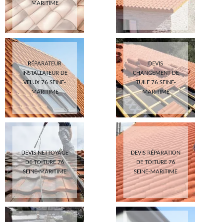
MARITIME
RÉPARATEUR
DEVIS
INSTALLATEUR DE
CHANGEMENT DE
VELUX 76 SEINE-
TUILE 76 SEINE-
MARITIME
MARITIME
DEVIS NETTOYAGE
DEVIS RÉPARATION
DE TOITURE 76
DE TOITURE 76
SEINE-MARITIME
SEINE-MARITIME