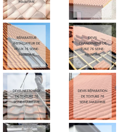
MARITIME
RÉPARATEUR
DEVIS
INSTALLATEUR DE
CHANGEMENT DE
VELUX 76 SEINE-
TUILE 76 SEINE-
MARITIME
MARITIME
DEVIS NETTOYAGE
DEVIS RÉPARATION
DE TOITURE 76
DE TOITURE 76
SEINE-MARITIME
SEINE-MARITIME