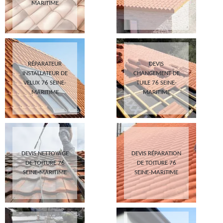
MARITIME
RÉPARATEUR
DEVIS
INSTALLATEUR DE
CHANGEMENT DE
VELUX 76 SEINE-
TUILE 76 SEINE-
MARITIME
MARITIME
DEVIS NETTOYAGE
DEVIS RÉPARATION
DE TOITURE 76
DE TOITURE 76
SEINE-MARITIME
SEINE-MARITIME