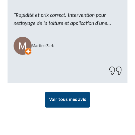
"Rapidité et prix correct. Intervention pour
nettoyage de la toiture et application d'une
résine. Reste à trouver les tuiles manquantes,
nous savons que nous pouvons compter sur M.
Martine Zarb
GOT. Très content de la prestation, a
recommander sans problème"
Voir tous mes avis