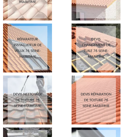
MARITIME
RÉPARATEUR
DEVIS
INSTALLATEUR DE
CHANGEMENT DE
VELUX 76 SEINE-
TUILE 76 SEINE-
MARITIME
MARITIME
DEVIS NETTOYAGE
DEVIS RÉPARATION
DE TOITURE 76
DE TOITURE 76
SEINE-MARITIME
SEINE-MARITIME