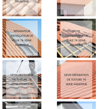
MARITIME
RÉPARATEUR
DEVIS
INSTALLATEUR DE
CHANGEMENT DE
VELUX 76 SEINE-
TUILE 76 SEINE-
MARITIME
MARITIME
DEVIS NETTOYAGE
DEVIS RÉPARATION
DE TOITURE 76
DE TOITURE 76
SEINE-MARITIME
SEINE-MARITIME