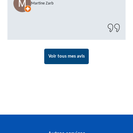
Martine Zarb
GOT. Très content de la prestation, a
recommander sans problème"
Voir tous mes avis