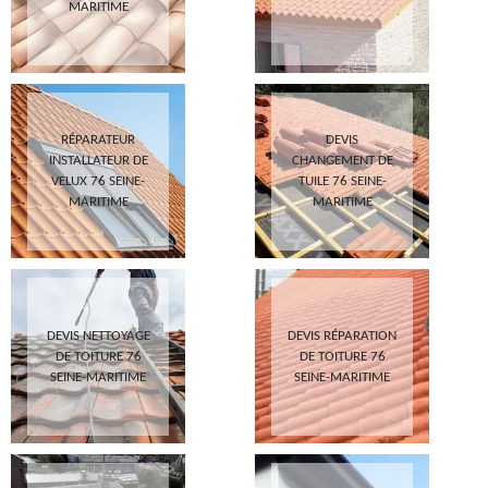
MARITIME
RÉPARATEUR
DEVIS
INSTALLATEUR DE
CHANGEMENT DE
VELUX 76 SEINE-
TUILE 76 SEINE-
MARITIME
MARITIME
DEVIS NETTOYAGE
DEVIS RÉPARATION
DE TOITURE 76
DE TOITURE 76
SEINE-MARITIME
SEINE-MARITIME