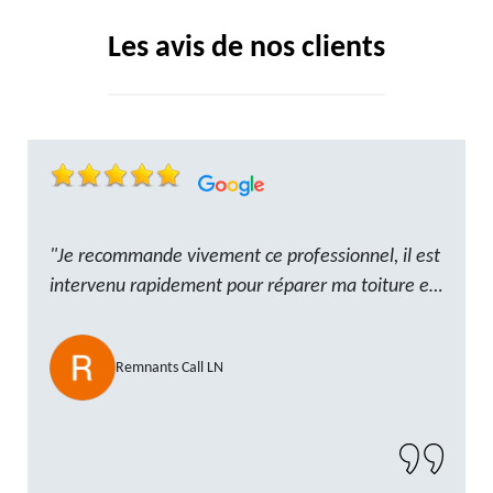
Les avis de nos clients
"Je recommande vivement ce professionnel, il est
intervenu rapidement pour réparer ma toiture et
le travail a été réalisé avec beaucoup de
professionnalisme. Très, ponctuel et à l’écoute, le
Remnants Call LN
résultat est impeccable et le chantier a été laissé
propre. Un artisan de confiance que je n’hésiterai
pas à recontacter"