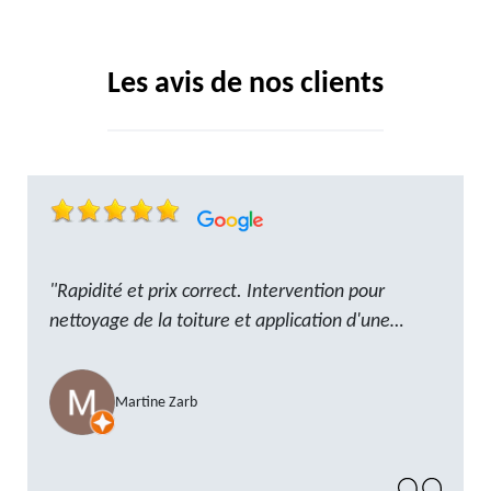
Les avis de nos clients
"Rapidité et prix correct. Intervention pour
nettoyage de la toiture et application d'une
résine. Reste à trouver les tuiles manquantes,
nous savons que nous pouvons compter sur M.
Martine Zarb
GOT. Très content de la prestation, a
recommander sans problème"