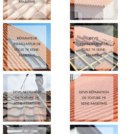
MARITIME
RÉPARATEUR
DEVIS
INSTALLATEUR DE
CHANGEMENT DE
VELUX 76 SEINE-
TUILE 76 SEINE-
MARITIME
MARITIME
DEVIS NETTOYAGE
DEVIS RÉPARATION
DE TOITURE 76
DE TOITURE 76
SEINE-MARITIME
SEINE-MARITIME