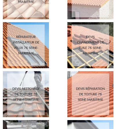
MARITIME
RÉPARATEUR
DEVIS
INSTALLATEUR DE
CHANGEMENT DE
VELUX 76 SEINE-
TUILE 76 SEINE-
MARITIME
MARITIME
DEVIS NETTOYAGE
DEVIS RÉPARATION
DE TOITURE 76
DE TOITURE 76
SEINE-MARITIME
SEINE-MARITIME