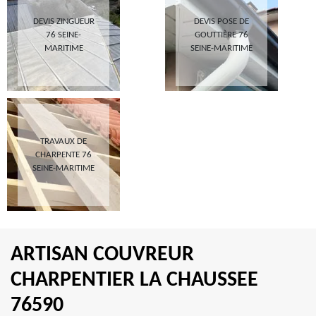
DEVIS ZINGUEUR
DEVIS POSE DE
76 SEINE-
GOUTTIÈRE 76
MARITIME
SEINE-MARITIME
TRAVAUX DE
CHARPENTE 76
SEINE-MARITIME
ARTISAN COUVREUR
CHARPENTIER LA CHAUSSEE
76590