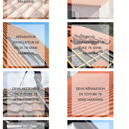
MARITIME
RÉPARATEUR
DEVIS
INSTALLATEUR DE
CHANGEMENT DE
VELUX 76 SEINE-
TUILE 76 SEINE-
MARITIME
MARITIME
DEVIS NETTOYAGE
DEVIS RÉPARATION
DE TOITURE 76
DE TOITURE 76
SEINE-MARITIME
SEINE-MARITIME