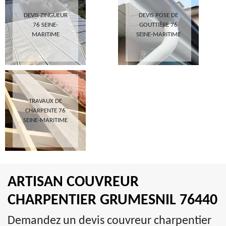
DEVIS ZINGUEUR
DEVIS POSE DE
76 SEINE-
GOUTTIÈRE 76
MARITIME
SEINE-MARITIME
TRAVAUX DE
CHARPENTE 76
SEINE-MARITIME
ARTISAN COUVREUR
CHARPENTIER GRUMESNIL 76440
Demandez un devis couvreur charpentier