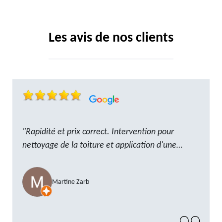
Les avis de nos clients
"Rapidité et prix correct. Intervention pour
nettoyage de la toiture et application d'une
résine. Reste à trouver les tuiles manquantes,
nous savons que nous pouvons compter sur M.
Martine Zarb
GOT. Très content de la prestation, a
recommander sans problème"