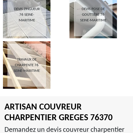
DEVIS ZINGUEUR
DEVIS POSE DE
76 SEINE-
GOUTTIÈRE 76
MARITIME
SEINE-MARITIME
TRAVAUX DE
CHARPENTE 76
SEINE-MARITIME
ARTISAN COUVREUR
CHARPENTIER GREGES 76370
Demandez un devis couvreur charpentier