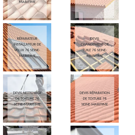
MARITIME
RÉPARATEUR
DEVIS
INSTALLATEUR DE
CHANGEMENT DE
VELUX 76 SEINE-
TUILE 76 SEINE-
MARITIME
MARITIME
DEVIS NETTOYAGE
DEVIS RÉPARATION
DE TOITURE 76
DE TOITURE 76
SEINE-MARITIME
SEINE-MARITIME