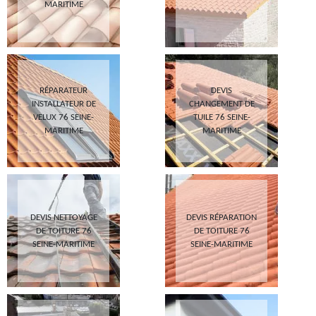
MARITIME
RÉPARATEUR
DEVIS
INSTALLATEUR DE
CHANGEMENT DE
VELUX 76 SEINE-
TUILE 76 SEINE-
MARITIME
MARITIME
DEVIS NETTOYAGE
DEVIS RÉPARATION
DE TOITURE 76
DE TOITURE 76
SEINE-MARITIME
SEINE-MARITIME