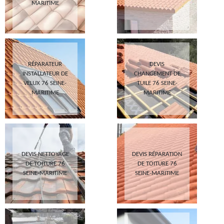
MARITIME
RÉPARATEUR
DEVIS
INSTALLATEUR DE
CHANGEMENT DE
VELUX 76 SEINE-
TUILE 76 SEINE-
MARITIME
MARITIME
DEVIS NETTOYAGE
DEVIS RÉPARATION
DE TOITURE 76
DE TOITURE 76
SEINE-MARITIME
SEINE-MARITIME