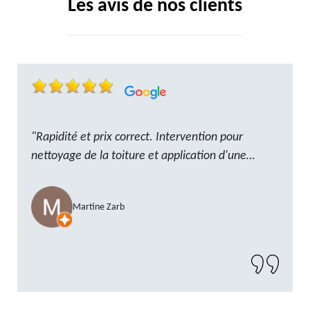
Les avis de nos clients
"Rapidité et prix correct. Intervention pour
nettoyage de la toiture et application d'une
résine. Reste à trouver les tuiles manquantes,
nous savons que nous pouvons compter sur M.
Martine Zarb
GOT. Très content de la prestation, a
recommander sans problème"