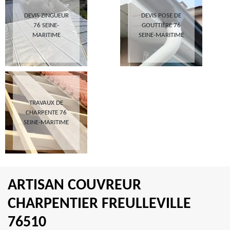
DEVIS ZINGUEUR
DEVIS POSE DE
76 SEINE-
GOUTTIÈRE 76
MARITIME
SEINE-MARITIME
TRAVAUX DE
CHARPENTE 76
SEINE-MARITIME
ARTISAN COUVREUR
CHARPENTIER FREULLEVILLE
76510