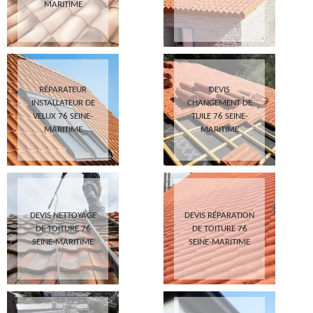
MARITIME
RÉPARATEUR
DEVIS
INSTALLATEUR DE
CHANGEMENT DE
VELUX 76 SEINE-
TUILE 76 SEINE-
MARITIME
MARITIME
DEVIS NETTOYAGE
DEVIS RÉPARATION
DE TOITURE 76
DE TOITURE 76
SEINE-MARITIME
SEINE-MARITIME