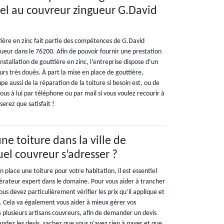
ppel au couvreur zingueur G.David
ière en zinc fait partie des compétences de G.David
ueur dans le 76200. Afin de pouvoir fournir une prestation
stallation de gouttière en zinc, l’entreprise dispose d’un
urs très doués. À part la mise en place de gouttière,
e aussi de la réparation de la toiture si besoin est, ou de
us à lui par téléphone ou par mail si vous voulez recourir à
serez que satisfait !
une toiture dans la ville de
uel couvreur s’adresser ?
n place une toiture pour votre habitation, il est essentiel
pérateur expert dans le domaine. Pour vous aider à trancher
ous devez particulièrement vérifier les prix qu’il applique et
n. Cela va également vous aider à mieux gérer vos
 plusieurs artisans couvreurs, afin de demander un devis
ndez les devis, sachez que vous n’avez rien à payer et que