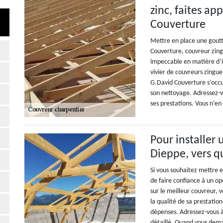
zinc, faites a
Couverture
Mettre en place une goutt
Couverture, couvreur zing
impeccable en matière d’in
vivier de couvreurs zingue
G.David Couverture s’occup
son nettoyage. Adressez-vo
ses prestations. Vous n’en 
Pour installer 
Dieppe, vers q
Si vous souhaitez mettre e
de faire confiance à un o
sur le meilleur couvreur, v
la qualité de sa prestatio
dépenses. Adressez-vous à
détaillé. Quand vous dema