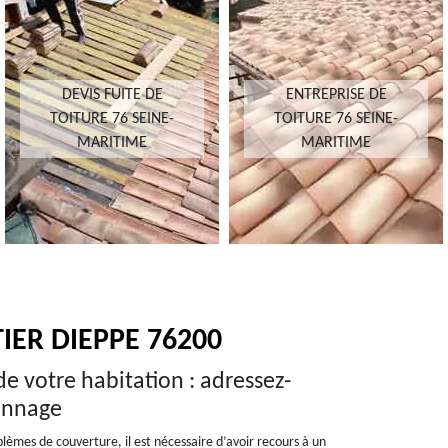
DEVIS FUITE DE
ENTREPRISE DE
TOITURE 76 SEINE-
TOITURE 76 SEINE-
MARITIME
MARITIME
ER DIEPPE 76200
e votre habitation : adressez-
annage
èmes de couverture, il est nécessaire d’avoir recours à un