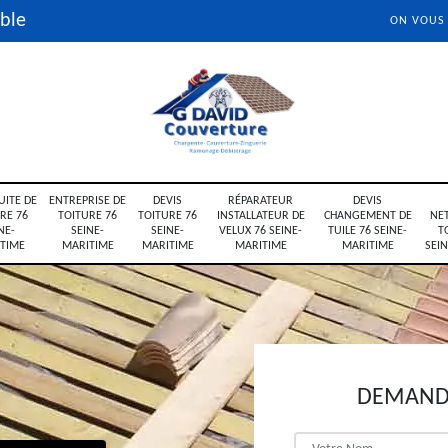
ble
ON VOUS
UITE DE
ENTREPRISE DE
DEVIS
RÉPARATEUR
DEVIS
RE 76
TOITURE 76
TOITURE 76
INSTALLATEUR DE
CHANGEMENT DE
NE
NE-
SEINE-
SEINE-
VELUX 76 SEINE-
TUILE 76 SEINE-
T
TIME
MARITIME
MARITIME
MARITIME
MARITIME
SEI
DEMANDE