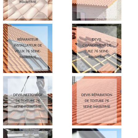
MARITIME
RÉPARATEUR
DEVIS
INSTALLATEUR DE
CHANGEMENT DE
VELUX 76 SEINE-
TUILE 76 SEINE-
MARITIME
MARITIME
DEVIS NETTOYAGE
DEVIS RÉPARATION
DE TOITURE 76
DE TOITURE 76
SEINE-MARITIME
SEINE-MARITIME