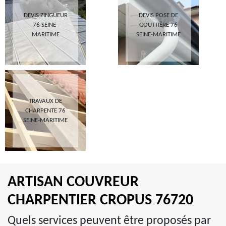
DEVIS ZINGUEUR
DEVIS POSE DE
76 SEINE-
GOUTTIÈRE 76
MARITIME
SEINE-MARITIME
TRAVAUX DE
CHARPENTE 76
SEINE-MARITIME
ARTISAN COUVREUR
CHARPENTIER CROPUS 76720
Quels services peuvent être proposés par