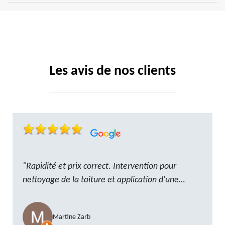
Les avis de nos clients
"Rapidité et prix correct. Intervention pour
nettoyage de la toiture et application d'une
résine. Reste à trouver les tuiles manquantes,
nous savons que nous pouvons compter sur M.
Martine Zarb
GOT. Très content de la prestation, a