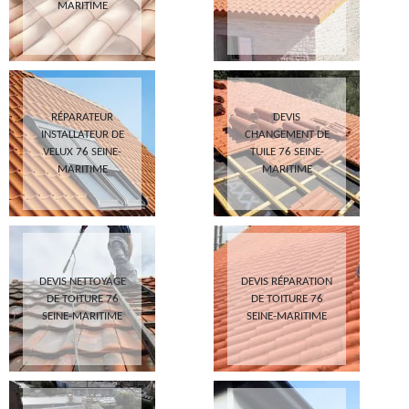
MARITIME
RÉPARATEUR
DEVIS
INSTALLATEUR DE
CHANGEMENT DE
VELUX 76 SEINE-
TUILE 76 SEINE-
MARITIME
MARITIME
DEVIS NETTOYAGE
DEVIS RÉPARATION
DE TOITURE 76
DE TOITURE 76
SEINE-MARITIME
SEINE-MARITIME