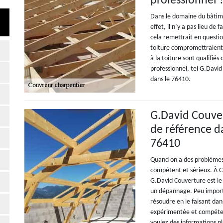
professionnel 
Dans le domaine du bâtimen
effet, il n’y a pas lieu de
cela remettrait en questio
toiture compromettraient é
à la toiture sont qualifiés
professionnel, tel G.David
dans le 76410.
G.David Couve
de référence da
76410
Quand on a des problèmes a
compétent et sérieux. À Cl
G.David Couverture est le 
un dépannage. Peu importe
résoudre en le faisant dan
expérimentée et compétent
voulez des informations pl