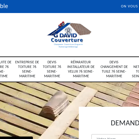
ble
ON VOUS
UITE DE
ENTREPRISE DE
DEVIS
RÉPARATEUR
DEVIS
RE 76
TOITURE 76
TOITURE 76
INSTALLATEUR DE
CHANGEMENT DE
NE
NE-
SEINE-
SEINE-
VELUX 76 SEINE-
TUILE 76 SEINE-
T
TIME
MARITIME
MARITIME
MARITIME
MARITIME
SEI
DEMANDE