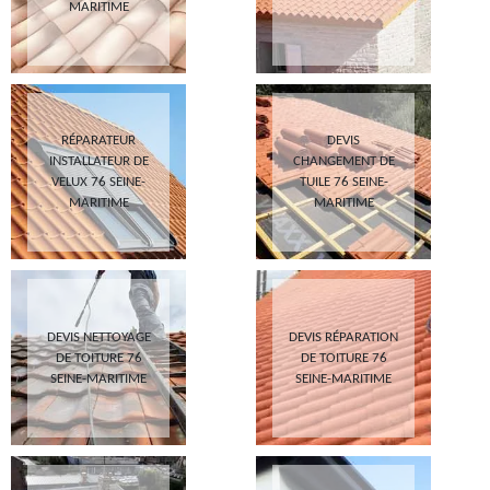
MARITIME
RÉPARATEUR
DEVIS
INSTALLATEUR DE
CHANGEMENT DE
VELUX 76 SEINE-
TUILE 76 SEINE-
MARITIME
MARITIME
DEVIS NETTOYAGE
DEVIS RÉPARATION
DE TOITURE 76
DE TOITURE 76
SEINE-MARITIME
SEINE-MARITIME