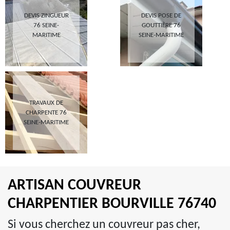
DEVIS ZINGUEUR
DEVIS POSE DE
76 SEINE-
GOUTTIÈRE 76
MARITIME
SEINE-MARITIME
TRAVAUX DE
CHARPENTE 76
SEINE-MARITIME
ARTISAN COUVREUR
CHARPENTIER BOURVILLE 76740
Si vous cherchez un couvreur pas cher,