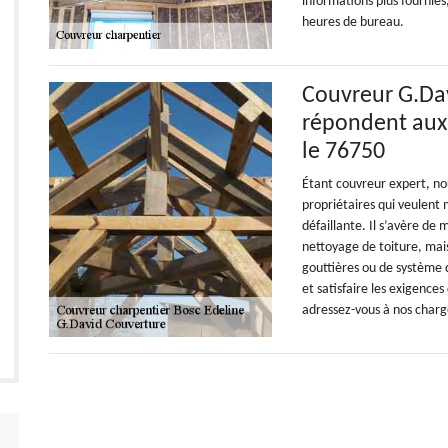
informations plus fournies
heures de bureau.
Couvreur G.Dav
répondent aux 
le 76750
Étant couvreur expert, n
propriétaires qui veulent
défaillante. Il s’avère d
nettoyage de toiture, ma
gouttières ou de système d
et satisfaire les exigences
adressez-vous à nos chargé