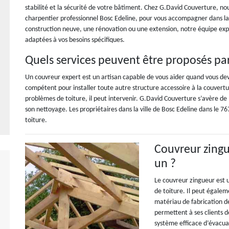
stabilité et la sécurité de votre bâtiment. Chez G.David Couverture, n
charpentier professionnel Bosc Edeline, pour vous accompagner dans la r
construction neuve, une rénovation ou une extension, notre équipe expé
adaptées à vos besoins spécifiques.
Quels services peuvent être proposés pa
Un couvreur expert est un artisan capable de vous aider quand vous deve
compétent pour installer toute autre structure accessoire à la couvert
problèmes de toiture, il peut intervenir. G.David Couverture s’avère de
son nettoyage. Les propriétaires dans la ville de Bosc Edeline dans le 767
toiture.
Couvreur zingu
un ?
Le couvreur zingueur est u
de toiture. Il peut égaleme
matériau de fabrication d
permettent à ses clients 
système efficace d’évacuat