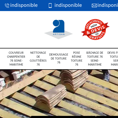
indisponible
indisponible
indisponi
COUVREUR
NETTOYAGE
POSE
BÂCHAGE DE
DEVIS F
DEMOUSSAGE
CHARPENTIER
DE
RÉSINE
TOITURE 76
TOITU
DE TOITURE
76 SEINE-
GOUTTIÈRES
TOITURE
SEINE-
SEI
76
MARITIME
76
76
MARITIME
MARI