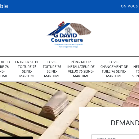
ble
ON VOUS
UITE DE
ENTREPRISE DE
DEVIS
RÉPARATEUR
DEVIS
RE 76
TOITURE 76
TOITURE 76
INSTALLATEUR DE
CHANGEMENT DE
NE
NE-
SEINE-
SEINE-
VELUX 76 SEINE-
TUILE 76 SEINE-
T
TIME
MARITIME
MARITIME
MARITIME
MARITIME
SEI
DEMANDE