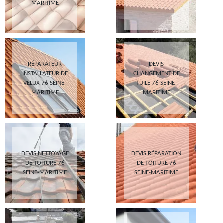
MARITIME
RÉPARATEUR
DEVIS
INSTALLATEUR DE
CHANGEMENT DE
VELUX 76 SEINE-
TUILE 76 SEINE-
MARITIME
MARITIME
DEVIS NETTOYAGE
DEVIS RÉPARATION
DE TOITURE 76
DE TOITURE 76
SEINE-MARITIME
SEINE-MARITIME