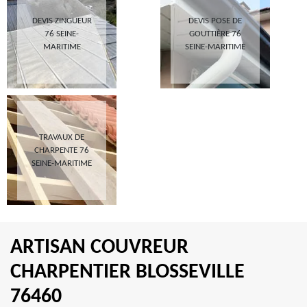
DEVIS ZINGUEUR
DEVIS POSE DE
76 SEINE-
GOUTTIÈRE 76
MARITIME
SEINE-MARITIME
TRAVAUX DE
CHARPENTE 76
SEINE-MARITIME
ARTISAN COUVREUR
CHARPENTIER BLOSSEVILLE
76460