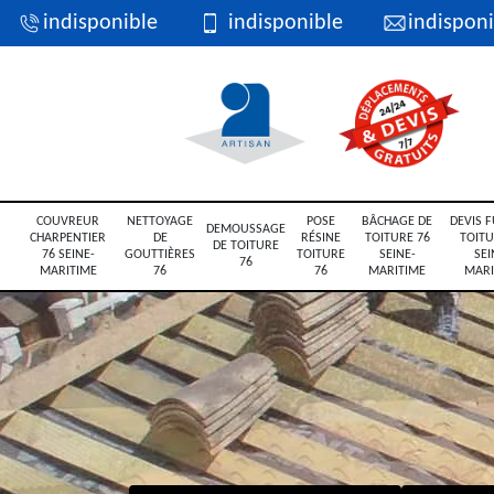
indisponible
indisponible
indisponi
COUVREUR
NETTOYAGE
POSE
BÂCHAGE DE
DEVIS F
DEMOUSSAGE
CHARPENTIER
DE
RÉSINE
TOITURE 76
TOITU
DE TOITURE
76 SEINE-
GOUTTIÈRES
TOITURE
SEINE-
SEI
76
MARITIME
76
76
MARITIME
MARI