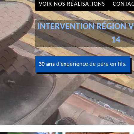
VOIR NOS RÉALISATIONS
CONTAC
INTERVENTION RÉGION VO
14
30 ans
d'expérience de père en fils.