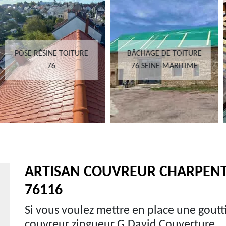
DEVIS FUITE DE
BÂCHAGE DE TOITURE
TOITURE 76 SEINE-
76 SEINE-MARITIME
MARITIME
ARTISAN COUVREUR CHARPENTI
76116
Si vous voulez mettre en place une goutti
couvreur zingueur G.David Couverture