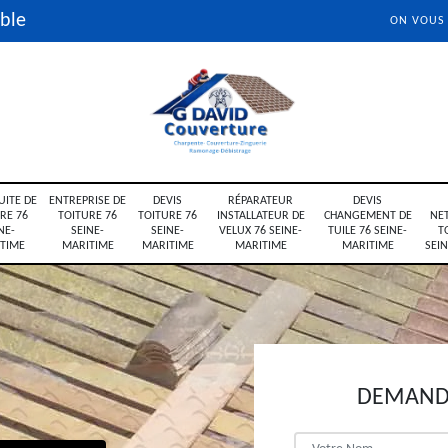
ble
ON VOUS
UITE DE
ENTREPRISE DE
DEVIS
RÉPARATEUR
DEVIS
RE 76
TOITURE 76
TOITURE 76
INSTALLATEUR DE
CHANGEMENT DE
NE
NE-
SEINE-
SEINE-
VELUX 76 SEINE-
TUILE 76 SEINE-
T
TIME
MARITIME
MARITIME
MARITIME
MARITIME
SEI
DEMANDE