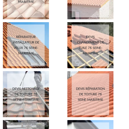
MARITIME
RÉPARATEUR
DEVIS
INSTALLATEUR DE
CHANGEMENT DE
VELUX 76 SEINE-
TUILE 76 SEINE-
MARITIME
MARITIME
DEVIS NETTOYAGE
DEVIS RÉPARATION
DE TOITURE 76
DE TOITURE 76
SEINE-MARITIME
SEINE-MARITIME