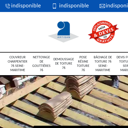
indisponible
indisponible
indisponi
COUVREUR
NETTOYAGE
POSE
BÂCHAGE DE
DEVIS F
DEMOUSSAGE
CHARPENTIER
DE
RÉSINE
TOITURE 76
TOITU
DE TOITURE
76 SEINE-
GOUTTIÈRES
TOITURE
SEINE-
SEI
76
MARITIME
76
76
MARITIME
MARI