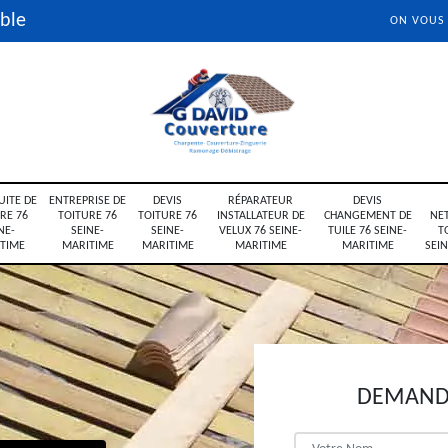
ble
ON VOUS
UITE DE
ENTREPRISE DE
DEVIS
RÉPARATEUR
DEVIS
RE 76
TOITURE 76
TOITURE 76
INSTALLATEUR DE
CHANGEMENT DE
NE
NE-
SEINE-
SEINE-
VELUX 76 SEINE-
TUILE 76 SEINE-
T
TIME
MARITIME
MARITIME
MARITIME
MARITIME
SEI
DEMANDE