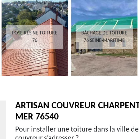
POSE RÉSINE TOITURE
BÂCHAGE DE TOITURE
76
76 SEINE-MARITIME
ARTISAN COUVREUR CHARPENT
MER 76540
Pour installer une toiture dans la ville d
couvreur s’adresser ?