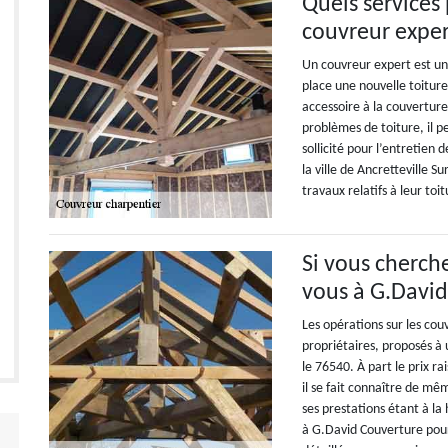
Quels services
couvreur exper
Un couvreur expert est un
place une nouvelle toiture
accessoire à la couvertur
problèmes de toiture, il 
sollicité pour l’entretien
la ville de Ancretteville S
travaux relatifs à leur toit
Si vous cherch
vous à G.Davi
Les opérations sur les co
propriétaires, proposés à u
le 76540. À part le prix r
il se fait connaître de mê
ses prestations étant à la
à G.David Couverture pour