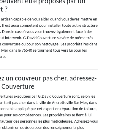
 peuvent être proposés par un
t ?
 artisan capable de vous aider quand vous devez mettre en
. Il est aussi compétent pour installer toute autre structure
e. Dans le cas où vous vous trouvez également face à des
peut intervenir. G.David Couverture s’avère de même très
 de couverture ou pour son nettoyage. Les propriétaires dans
ur Mer dans le 76540 se tournent tous vers lui pour les
ure.
ez un couvreur pas cher, adressez-
d Couverture
uvertures exécutées par G.David Couverture sont, selon les
n tarif pas cher dans la ville de Ancretteville Sur Mer, dans
aisonnable appliqué par cet expert en réparation de toiture,
me pour ses compétences. Les propriétaires se fient à lui,
 hauteur des personnes les plus méticuleuses. Adressez-vous
 obtenir un devis ou pour des renseignements plus