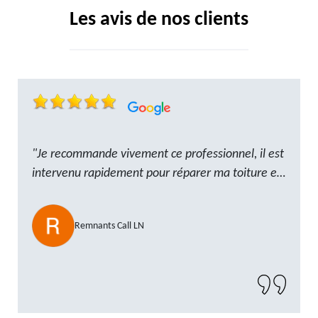
Les avis de nos clients
"Je recommande vivement ce professionnel, il est
intervenu rapidement pour réparer ma toiture et
le travail a été réalisé avec beaucoup de
professionnalisme. Très, ponctuel et à l’écoute, le
Remnants Call LN
résultat est impeccable et le chantier a été laissé
propre. Un artisan de confiance que je n’hésiterai
pas à recontacter"