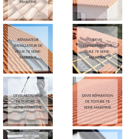
MARITIME
RÉPARATEUR
DEVIS
INSTALLATEUR DE
CHANGEMENT DE
VELUX 76 SEINE-
TUILE 76 SEINE-
MARITIME
MARITIME
DEVIS NETTOYAGE
DEVIS RÉPARATION
DE TOITURE 76
DE TOITURE 76
SEINE-MARITIME
SEINE-MARITIME