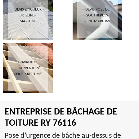
DEVIS ZINGUEUR
DEVIS POSE DE
76 SEINE-
GOUTTIÈRE 76
MARITIME
SEINE-MARITIME
TRAVAUX DE
CHARPENTE 76
SEINE-MARITIME
ENTREPRISE DE BÂCHAGE DE
TOITURE RY 76116
Pose d’urgence de bâche au-dessus de