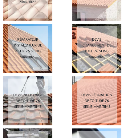
MARITIME
RÉPARATEUR
DEVIS
INSTALLATEUR DE
CHANGEMENT DE
VELUX 76 SEINE-
TUILE 76 SEINE-
MARITIME
MARITIME
DEVIS NETTOYAGE
DEVIS RÉPARATION
DE TOITURE 76
DE TOITURE 76
SEINE-MARITIME
SEINE-MARITIME